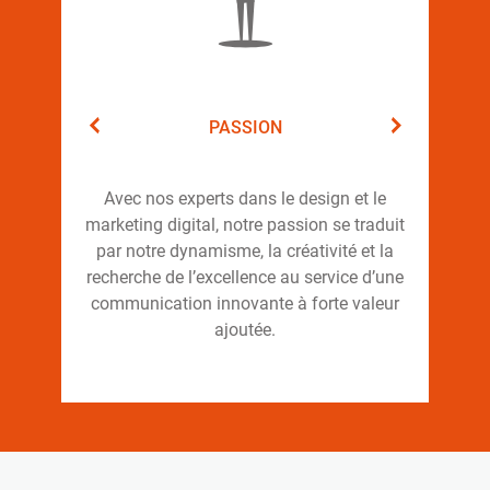
PASSION
Avec nos experts dans le design et le
um» &
Le «D
marketing digital, notre passion se traduit
ration
Dans 
par notre dynamisme, la créativité et la
nces
nous
recherche de l’excellence au service d’une
r les
basé s
communication innovante à forte valeur
e.
ajoutée.